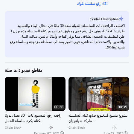
3T رفع سلسلة بلوك
#
Video Description:
اكتشف الرافعة ذات السلسلة الثقيلة سعة 30 طنًا في مجال البناء والتشييد
طراز HSZ-CA، وهي حل رفع قوي وموثوق. تم تصميم كتلة السلسلة هذه بوزن 3
طن لتطبيقات الخدمة الشاقة، مما يوفر كفاءة وأمانًا عاليين. مثالية للبناء
والتعدين والاستخدام الصناعي، فهي تتميز بمخالب سقاطة مزدوجة وسلسلة رفع
متينة 20Mn2.
مقاطع فيديو ذات صلة
00:38
00:35
تشونغ تشينغ كينغلونغ صانع كتلة السلسلة
رافعة رفع المستودعات 30T تعمل يدويًا
- ماركة شوانغ يان
بكتلة بكرة سلسلة الحمل
Chain Block
Chain Block
February 07, 2021
June 27, 2024