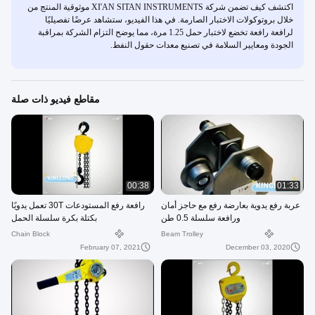
اكتشف كيف تضمن شركة XI'AN SITAN INSTRUMENTS موثوقية المنتج من
خلال بروتوكولات الاختبار الصارمة. في هذا الفيديو، ستشاهد عرضًا تفصيليًا
لرافعة رافعة تخضع لاختبار حمل 1.25 مرة، مما يوضح التزام الشركة بمراقبة
الجودة ومعايير السلامة في تصنيع معدات حقول النفط.
مقاطع فيديو ذات صلة
00:38
01:33
عربة رفع يدوية بعارضة رفع مع حاجز أمان
رافعة رفع المستودعات 30T تعمل يدويًا
ورافعة سلسلة 0.5 طن
بكتلة بكرة سلسلة الحمل
Chain Block
Beam Trolley
February 07, 2021
December 03, 2020