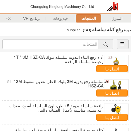
Chongqing Kinglong Machinery Co., Ltd.
المنزل
المنتجات
فيديوهات
برنامج VR
>>
رفع كتلة سلسلة
جودة
supplier.
(143)
أداة رفع البناء اليدوية سلسلة بلوك 1T * 3M HSZ-CA
رخيصة سلسلة الرافعة
اتصل بنا
سلسلة رفع يدوية 3M بلوك 5 طن تعدين سقوط 5T * 3M
HSZ-CA
اتصل بنا
رافعة سلسلة يدوية 15 طن، لون السلسلة أسود، معدات
رفع متينة، مناسبة لأعمال الصيانة والبناء
اتصل بنا
كتلة سلسلة الرفع، رافعة سلسلة يدوية، لون سلسلة