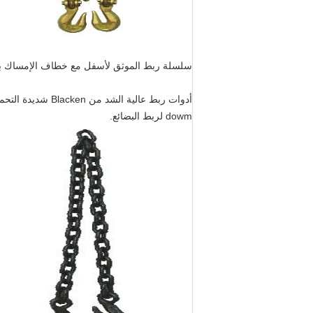
سلسلة ربط الموثق لأسفل مع خطاف الإمساك با
dowm لربط البضائع.