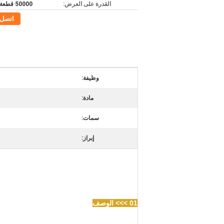
القدرة على العرض:
50000 قطعة / شهر
اتصل
وظيفة:
مادة:
سمات:
إبراز:
سلسلة ربط G80 مع خطاف إمساك عازمة
01 >>> الوصف