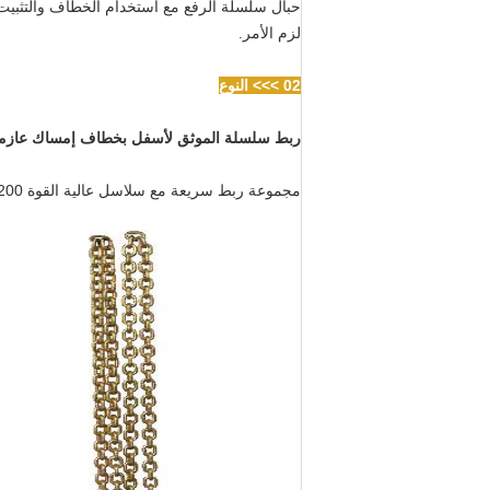
لزم الأمر.
02 >>> النوع
ربط سلسلة الموثق لأسفل بخطاف إمساك عازمة
مجموعة ربط سريعة مع سلاسل عالية القوة G80 ، WLL 2200 رطل.حمل العمل ، القطر 6.1 مم ، أصفر مجلفن ، مع خطاف مائل بزاوية ، طرف خطاف مفرد أو مزدوج