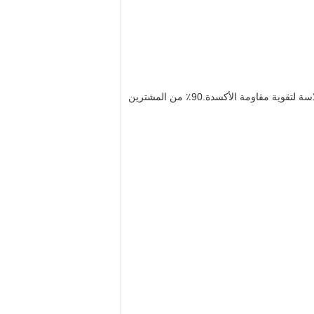
لون عادي مصقول: عندما يتم لحام السلسلة جيدًا ، سيتم وضعها في آلة التلميع لتحريك شوائب السطح ، وجعل السلسلة أكثر سلاسة لتقوية مقاومة الأكسدة.90٪ من المشترين