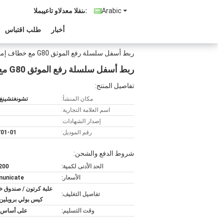
Arabic
المبيعات والدعم الفنى:
أخبار
طلب اقتباس
ربط أسفل سلسلة رفع الموثق G80 مع خطاف إمساك عازمة
ربط أسفل سلسلة رفع الموثق G80 مع خطاف إمساك عازمة
تفاصيل المنتج:
مكان المنشأ:
تشونغتشينغ 
اسم العلامة التجارية:
إصدار الشهادات:
رقم الموديل:
01-01
شروط الدفع والشحن:
الحد الأدنى لكمية:
200 قطع
الأسعار:
unicate
علبة كرتون / صندوق خ
تفاصيل التغليف:
كيس بولي بروبلين
وقت التسليم:
على أساس ا