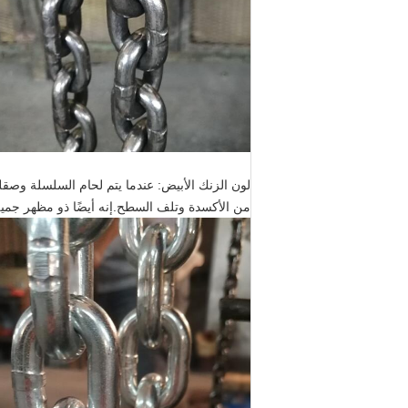
لون الزنك الأبيض: عندما يتم لحام السلسلة وصق
من الأكسدة وتلف السطح.إنه أيضًا ذو مظهر جمي