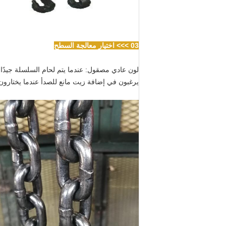
03 >>> اختيار معالجة السطح
يرغبون في إضافة زيت مانع للصدأ عندما يختارون 