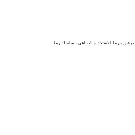
ط قصيرة قياسية EN818 ، خطاف مزورة للعين في كلا الطرفين ، ربط الاستخدام الصناعي ، سلسلة ربط