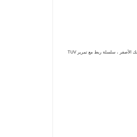
خطاف مزدوج 10 مللي متر * 20 قدم ، سلسلة Mn معايرة G80 وخطاف مسك كليفس ذهبي اللون مزور ، تشطيب مطلي بالزنك الأصفر ، سلسلة ربط مع تمرير TUV