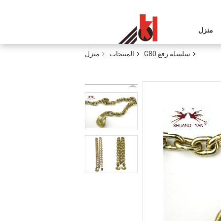
منزل
سلسلة رفع G80
المنتجات
منزل