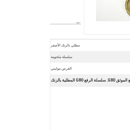
مطلي بالزنك الأصفر
سلسلة ملحومة
الغرض موليتي
لموثق G80
سلسلة الرفع G80 المطلية بالزنك
,