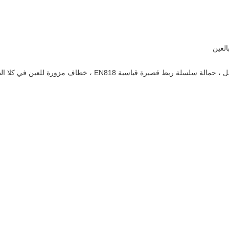
لعين
أدوات ربط عالية الشد من Blacken شديدة التحمل ، حمالة سلسلة رب