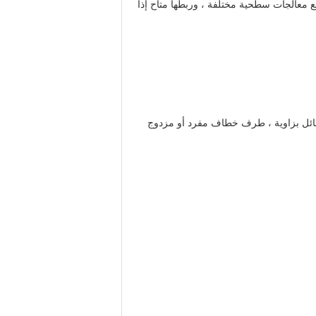
 مع سلاسل فولاذية ملحومة من المنغنيز مع معالجات سطحية مختلفة ، وربطها متاح إذا