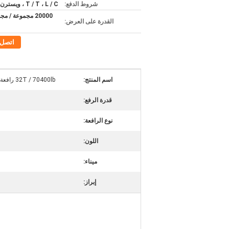
شروط الدفع:
T / T ، L / C ، ويسترن يونيون
20000 مجموعة / 
القدرة على العرض:
اتصل
اسم المنتج:
32T / 70400lb رافعة سلسلة كهربائية مع عربة شعاع كهربائية
قدرة الرفع:
نوع الرافعة:
اللون:
ميناء:
إبراز: