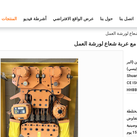
اتصل بنا
حول بنا
عرض الواقع الافتراضي
أشرطة فيديو
المنتجات
 (البر
ئيسي)
Shua
CE IS
HHBB
لتفاوض
وصينية
15 يوم