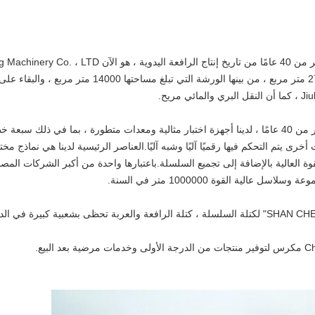
من خلال الخبرات في إنتاج الرافعات اليدوية لأكثر من 40 عامًا ، لدينا أجهزة اختبار مثالية ومعدات متط
ات أخرى يتم التحكم فيها رقميًا آليًا وشبه آليًا.العناصر الرئيسية لدينا هي نماذج
ئية ، وعربة I-beam وسلاسل القوة العالية بالإضافة إلى تجميع السلسلة.باعتبارها واحدة من أكبر ا