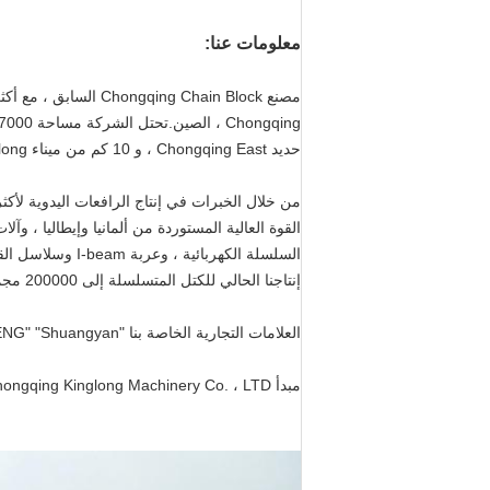
معلومات عنا:
حديد Chongqing East ، و 10 كم من ميناء Jiulong ، كما أن النقل البري والمائي مريح.
القوة العالية المستوردة من ألمانيا وإيطاليا ، وآل
السلسلة الكهربا
إنتاجنا الحالي للكتل المتسلسلة إلى 200000 مجموعة وسلاسل عالية القوة 1000000 متر في السنة.
العلامات التجارية الخاصة بنا "SHAN CHENG" "Shuangyan" لكتلة السلسلة ، كتلة الرافعة والعربة تحظى بشعبية كبيرة في الداخل والخارج بسبب جودتها العالية.
مبدأ Chongqing Kinglong Machinery Co. ، LTD مكرس لتوفير منتجات من الدرجة الأولى وخدمات مرضية بعد البيع.