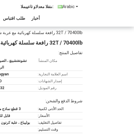
Arabic
المبيعات والدعم الفنى:
أخبار
طلب اقتباس
32T / 70400lb رافعة سلسلة كهربائية مع عربة شعاع لورشة العمل
32T / 70400lb رافعة سلسلة كهربائية مع عربة شعاع لورشة العمل
تفاصيل المنتج:
مكان المنشأ:
تشونغتشينغ ، الصين
الر
اسم العلامة التجارية:
ngyan
إصدار الشهادات:
O
رقم الموديل:
32
شروط الدفع والشحن:
الحد الأدنى لكمية:
3 قطع نماذج مختلطة
الأسعار:
قابل ل
تفاصيل التغليف:
بوليباغ ، علبة كرتون 
وقت التسليم: