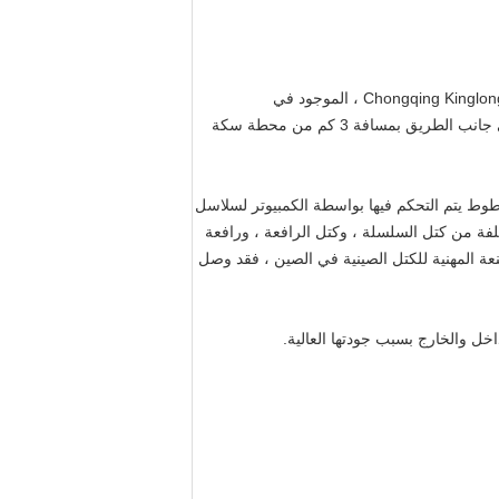
مصنع Chongqing Chain Block السابق ، مع أكثر من 40 عامًا من تاريخ إنتاج الرافعة اليدوية ، هو الآن Chongqing Kinglong Machinery Co. ، LTD ، الموجود في
Chongqing ، الصين.تحتل الشركة مساحة 27000 متر مربع ، من بينها الورشة التي تبلغ مساحتها 14000 متر مربع ، والبقاء على جانب الطريق بمسافة 3 كم من محطة سكة
ورة ، بما في ذلك سبعة خطوط يتم التحكم فيها بواسطة الكمبيوتر لسلاسل
 مختلفة من كتل السلسلة ، وكتل الرافعة ، ورافعة
لشركات المصنعة المهنية للكتل الصينية في الصين ، فقد وصل