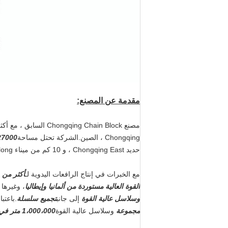
مقدمة عن المصنع:
Chongqing ، الصين.الشركة تحتل مساحة
27000 متر مر
حديد Chongqing East ، و 10 كم من ميناء Jiulong ، كما أن النقل البري والمائي مريح.
مع الخبرات في إنتاج الرافعات اليدوية لـ
أكثر من 40 عامًا ،
القوة العالية مستوردة من ألمانيا وإيطاليا
، وغيرها 
وسلاسل عالية القوة
إلى جانب
تجميع سلسلة
.باعتبا
مجموعة
وسلاسل عالية القوة
1،000،000 متر في السنة