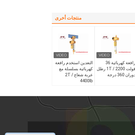
منتجات أخرى
رافعة كهربائية 36
التعدين استخدم رافعة
فولت 1T / 2200 رطل
كهربائية بسلسلة مع
وران 360 درجة
عربة شعاع 2T /
4400lb