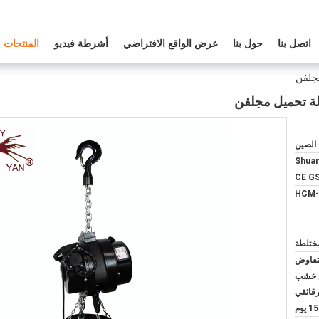
اتصل بنا
حول بنا
عرض الواقع الافتراضي
أشرطة فيديو
المنتجات
الصين
Shua
CE G
HCM-
لتفاوض
ق خشب
قائقي
15 يوم