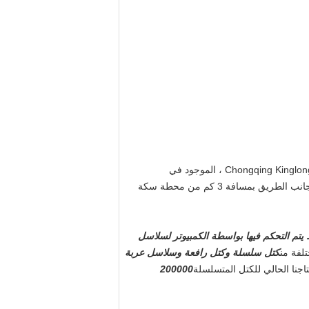
مصنع Chongqing Chain Block السابق ، مع أكثر من 40 عامًا من تاريخ إنتاج الرافعة اليدوية ، هو الآن Chongqing Kinglong Machinery Co. ، LTD ، الموجود في
، من بينها الورشة التي تبلغ مساحتها 14000 متر مربع ، والبقاء على جانب الطريق بمسافة 3 كم من محطة سكة
تم التحكم فيها بواسطة الكمبيوتر لسلاسل
تلفة من
كتل سلسلة وكتل رافعة وسلاسل عربة
جنا الحالي للكتل المتسلسلة
200000