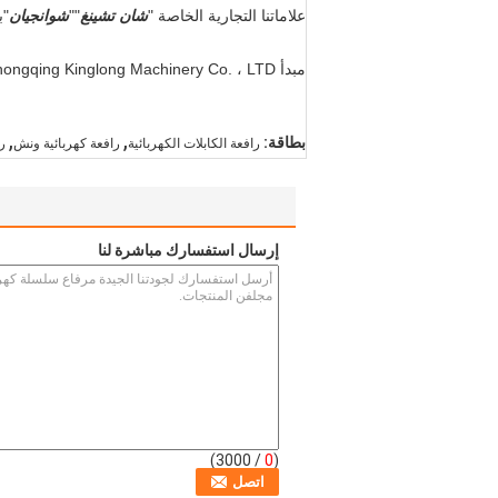
علاماتنا التجارية الخاصة "
شان تشينغ
""
شوانجيان
"ب
مبدأ Chongqing Kinglong Machinery Co. ، LTD مكرس لتوفير منتجات من الدرجة الأولى وخدمات مرضية بعد البيع.
,
,
بطاقة:
رافعة الكابلات الكهربائية
رافعة كهربائية ونش
را
إرسال استفسارك مباشرة لنا
/ 3000)
0
(