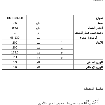
نموذج
GCT B 0.5.0
ج
سعة
طن
0.5
اختبار الحمل
طن
0.63
دقيقة.نصف قطر المنحنى
م
1
أوصت I- شعاع
مم
68-130
الأبعاد
أ
مم
200
ب
مم
200
ج
مم
173.5
ح
مم
111
الوزن الصافي
كلغ
6.3
الوزن الإجمالي
كلغ
6.6
تفاصيل المنتجات:
أحمر اللون
0.5 طن - 10 طن ، اتصل بنا لتخصيص الحمولة الأخرى