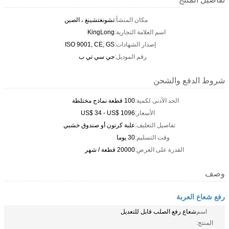
مكان المنشأ:
تشونغتشينغ ، الصين
اسم العلامة التجارية:
KingLong
إصدار الشهادات:
ISO 9001, CE, GS
رقم الموديل:
جي سي تي ب
شروط الدفع والشحن
الحد الأدنى لكمية:
100 قطعة نماذج مختلطة
الأسعار:
US$ 34 - US$ 1096
تفاصيل التغليف:
علبة كرتون أو صندوق خشبي
وقت التسليم:
30 يوما
القدرة على العرض:
20000 قطعة / شهر
وصف
رفع شعاع العربة
اسم
شعاع رفع الصلب قابل للتعديل
المنتج: