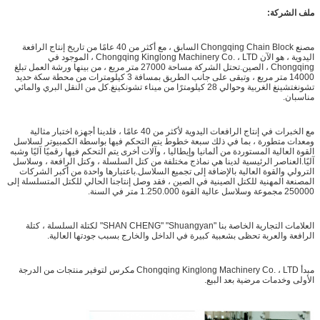
ملف الشركة:
مصنع Chongqing Chain Block السابق ، مع أكثر من 40 عامًا من تاريخ إنتاج الرافعة
اليدوية ، هو الآن Chongqing Kinglong Machinery Co. ، LTD ، الموجود في
Chongqing ، الصين.تحتل الشركة مساحة 27000 متر مربع ، من بينها ورشة العمل تبلغ
14000 متر مربع ، وتبقى على جانب الطريق بمسافة 3 كيلومترات من محطة سكة حديد
تشونغتشينغ الغربية وحوالي 28 كيلومترًا من ميناء تشونكينغ.كل من النقل البري والمائي
مناسبان.
مع الخبرات في إنتاج الرافعات اليدوية لأكثر من 40 عامًا ، فلدينا أجهزة اختبار مثالية
ومعدات متطورة ، بما في ذلك سبعة خطوط يتم التحكم فيها بواسطة الكمبيوتر لسلاسل
القوة العالية المستوردة من ألمانيا وإيطاليا ، وآلات أخرى يتم التحكم فيها رقميًا آليًا وشبه
آليًا.العناصر الرئيسية لدينا هي نماذج مختلفة من كتل السلسلة ، وكتل الرافعة ، وسلاسل
الترولي والقوة العالية بالإضافة إلى تجميع السلاسل.باعتبارها واحدة من أكبر الشركات
المصنعة المهنية للكتل الصينية في الصين ، فقد وصل إنتاجنا الحالي للكتل المتسلسلة إلى
250000 مجموعة وسلاسل عالية القوة 1.250.000 متر في السنة.
العلامات التجارية الخاصة بنا "SHAN CHENG" "Shuangyan" لكتلة السلسلة ، كتلة
الرافعة والعربة تحظى بشعبية كبيرة في الداخل والخارج بسبب جودتها العالية.
مبدأ Chongqing Kinglong Machinery Co. ، LTD مكرس لتوفير منتجات من الدرجة
الأولى وخدمات مرضية بعد البيع.