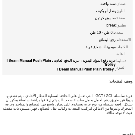
ضمان:
سنة واحدة
اللون:
يعدل أو يكيف
صفقة:
صندوق كرتون
تطبيق:
break
سعة:
0.5 طن - 10 طن
الاستخدام:
رفع البضائع
الكلمات
موجهة أنا شعاع عربة
الدالة:
عربة رفع المواد اليدوية ، عربة الدفع العادية ، I Beam Manual Push Plain
تسليط
Trolley
الضوء:
I Beam Manual Push Plain Trolley
,
وصف المنتجات:
عربة سلسلة GCT / GCL ، التي تعمل على الحافة السفلية للقطار الأحادي ، يتم تشغيلها
يدويًا عن طريق دفع الحمل بحمل سلسلة سحب اليد.يتم إرفاقها برافعة سلسلة يمكن أن
تشكل رافعة سلسلة من نوع عربة تستخدم على نطاق واسع في المصانع والمناجم وغرفة
المحرك وغيرها من الأماكن لتركيب المعدات وكذلك نقل البضائع ، فهي مستودعات مفضلة
حيث لا توجد طاقة.
تخصيص: