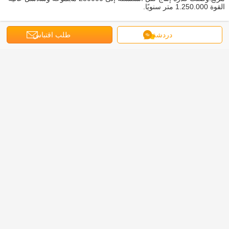
القوة 1.250.000 متر سنويًا.
♦
ميزة المعدات
دردشة
طلب اقتباس
تمتلك أجهزة اختبار مثالية ومعدات متطورة ، بما في ذلك سبعة خطوط يتم التحكم فيها
بواسطة الكمبيوتر لسلاسل القوة العالية المستوردة من ألمانيا وإيطاليا ، وآلات أخرى يتم
التحكم فيها رقميًا آليًا وشبه أوتوماتيكي.
♦
ميزة الجودة
نظام ISO للمصنع وآلات الاختبار المثالية للسلسلة والمنتجات شبه المصنعة والمنتجات
النهائية ، مع وحدات تحكم جودة مؤهلة في خطوط الإنتاج ، وجودة مضمونة بنسبة 100٪.
♦
ميزة العلامة التجارية
العلامات التجارية المحلية والدولية الشهيرة "Shancheng" و "Shuangyan" و
"KingLong" لمدة 40 عامًا
♦
ميزة الخدمة
تنوع المنتج ، إرضاء العميل أولاً ، الجودة رقم 1 ، الخدمة رقم 1.
عربة رافعة كهربائية
عربة شعاع موجهة,عربة شعاع موجهة
بطاقة:
,
,
عربة شعاع قابل للتعديل