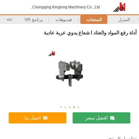
Chongqing Kinglong Machinery Co., Ltd.
المنزل
المنتجات
فيديوهات
برنامج VR
>>
أداة رفع المواد والعتاد I شعاع يدوي عربة عادية
افضل سعر
اتصل بنا
تفاصيل المنتج