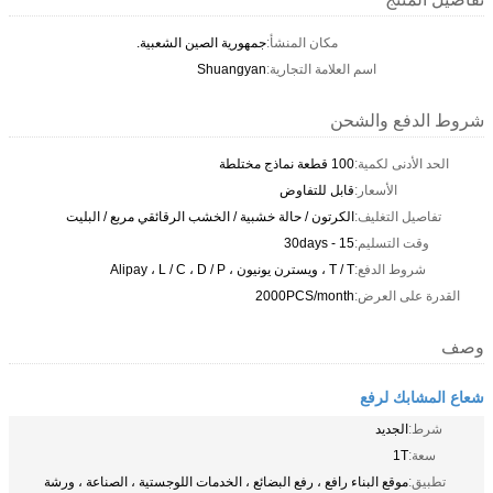
مكان المنشأ:
جمهورية الصين الشعبية.
اسم العلامة التجارية:
Shuangyan
شروط الدفع والشحن
الحد الأدنى لكمية:
100 قطعة نماذج مختلطة
الأسعار:
قابل للتفاوض
تفاصيل التغليف:
الكرتون / حالة خشبية / الخشب الرقائقي مربع / البليت
وقت التسليم:
15 - 30days
شروط الدفع:
T / T ، ويسترن يونيون ، Alipay ، L / C ، D / P
القدرة على العرض:
2000PCS/month
وصف
شعاع المشابك لرفع
شرط:
الجديد
سعة:
1T
تطبيق:
موقع البناء رافع ، رفع البضائع ، الخدمات اللوجستية ، الصناعة ، ورشة