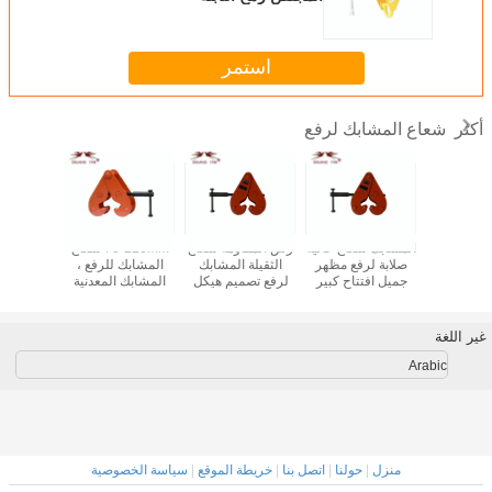
استمر
شعاع المشابك لرفع
أكثر
 الشعاع
المشابك شعاع عالية
رش المقاومة شعاع
75-220mm شعاع
 مع علاج
صلابة لرفع مظهر
الثقيلة المشابك
المشابك للرفع ،
Clamps
 الملوّن
جميل افتتاح كبير
لرفع تصميم هيكل
المشابك المعدنية
لرفع مش
ريسونابلي
رفع 2 طن YC1
مجلفن لور
افتتاح الفك
غير اللغة
Arabic
منزل
|
حولنا
|
اتصل بنا
|
خريطة الموقع
|
سياسة الخصوصية