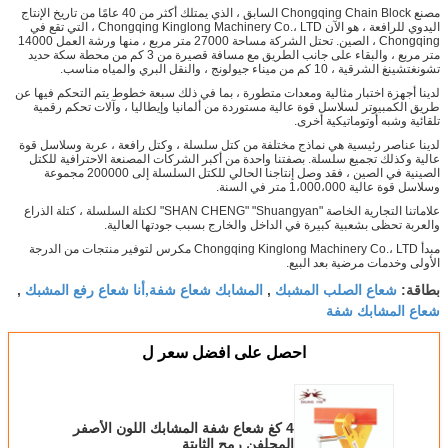
مصنع Chongqing Chain Block السابق ، الذي يمتلك أكثر من 40 عامًا من تاريخ الإنتاج
اليدوي للرافعة ، هو الآن Chongqing Kinglong Machinery Co.، LTD ، التي تقع في
Chongqing ، الصين. تحتل الشركة مساحة 27000 متر مربع ، منها ورشة العمل 14000
متر مربع ، والبقاء على جانب الطريق مع مسافة قصيرة من 3 كم من محطة سكة حديد
تشونغتشينغ الشرقية ، 10 كم من ميناء جيولونج ، والنقل البري والمياه مناسب.
لدينا أجهزة اختبار مثالية ومعدات متطورة ، بما في ذلك سبعة خطوط يتم التحكم فيها عن
طريق الكمبيوتر لسلاسل قوة عالية مستوردة من ألمانيا وإيطاليا ، وآلات تحكم رقمية
تلقائية وشبه أوتوماتيكية أخرى.
لدينا عناصر رئيسية هي نماذج مختلفة من كتل سلسلة ، وكتل رافعة ، عربة وسلاسل قوة
عالية وكذلك تجميع سلسلة. بصفتنا واحدة من أكبر الشركات المصنعة الاحترافية للكتل
الصينية في الصين ، فقد وصل إنتاجنا الحالي للكتل السلسلة إلى 200000 مجموعة
وسلاسل قوة عالية 1،000،000 متر في السنة.
علاماتنا التجارية الخاصة "SHAN CHENG" "Shuangyan" لكتلة السلسلة ، كتلة الذراع
والعربة تحظى بشعبية كبيرة في الداخل والخارج بسبب جودتها العالية.
مبدأ Chongqing Kinglong Machinery Co.، LTD مكرس لتوفير منتجات من الدرجة
الأولى وخدمات مرضية بعد البيع.
شعاع الصلب المشبك
المشابك شعاع شفة,أنا شعاع رفع المشبك
بطاقة:
,
,
شعاع المشابك شفة
احصل على افضل سعر ل
4 كغ شعاع شفة المشابك اللون الأصفر
المجلفن رمح الثابتة