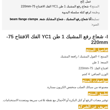
عمل. إلخ
المنتج:
I- شعاع رفع المشبك 1 طن YC1 الفك الافتتاح 75-220mm
وظيفة:
لرفع كتلة سلسلة اليدوية
أنا شعاع رفع المشبك ، شعاع المشابك شفة
beam flange clamps
تسليط
,
الضوء:
I- شعاع رفع المشبك 1 طن YC1 الفك الافتتاح 75-
220mm
تفاصيل المنتج
المنتج: I- الفول المشبك / رافعة المشبك
السعة: 1 طن
افتتاح الفك: 75-220mm
الوزن الصافي: 4 كجم
مواصفات المنتج
مصنوعة من سبائك الصلب منخفض الكربون ممتازة.
تطبيق المنتج
توفير معدات الرفع أو كتل البكرة أو الأحمال مع نقطة تلاعب سريعة ومتعددة الاستخدامات.
تعريف عن الشركة