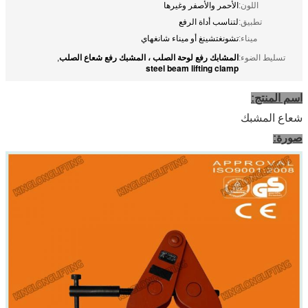
اللون:
الأحمر والأصفر وغيرها
تطبيق:
لتناسب أداة الرفع
ميناء:
تشونغتشينغ أو ميناء شانغهاي
المشابك رفع لوحة الصلب ، المشبك رفع شعاع الصلب
تسليط الضوء:
,
steel beam lifting clamp
اسم المنتج:
شعاع المشبك
صورة: