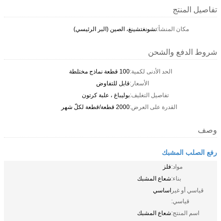
تفاصيل المنتج
مكان المنشأ:
تشونغتشينغ، الصين (البر الرئيسي)
شروط الدفع والشحن
الحد الأدنى لكمية:
100 قطعة نماذج مختلطة
الأسعار:
قابل للتفاوض
تفاصيل التغليف:
بوليباغ ، علبة كرتون
القدرة على العرض:
2000 قطعة/قطعة لكلّ شهر
وصف
رفع الصلب المشبك
مواد:
فلز
بناء:
شعاع المشبك
قياسي أو غير
اساسي
قياسي:
اسم المنتج:
شعاع المشبك