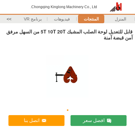
Chongqing Kinglong Machinery Co., Ltd.
المنزل
المنتجات
فيديوهات
برنامج VR
>>
قابل للتعديل لوحة الصلب المشبك 5T 10T 20T من السهل مرفق
آمن قبضة آمنة
افضل سعر
اتصل بنا