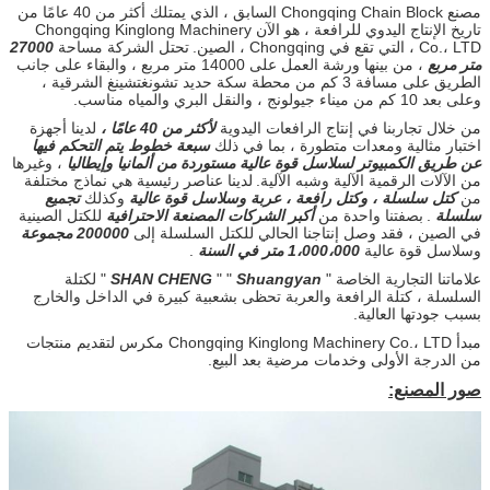
مصنع Chongqing Chain Block السابق ، الذي يمتلك أكثر من 40 عامًا من
تاريخ الإنتاج اليدوي للرافعة ، هو الآن Chongqing Kinglong Machinery
Co.، LTD ، التي تقع في Chongqing ، الصين.
تحتل الشركة مساحة
27000
متر مربع
، من بينها ورشة العمل على 14000 متر مربع ، والبقاء على جانب
الطريق على مسافة 3 كم من محطة سكة حديد تشونغتشينغ الشرقية ،
وعلى بعد 10 كم من ميناء جيولونج ، والنقل البري والمياه مناسب.
من خلال تجاربنا في إنتاج الرافعات اليدوية
لأكثر من 40 عامًا ،
لدينا أجهزة
اختبار مثالية ومعدات متطورة ، بما في ذلك
سبعة خطوط يتم التحكم فيها
عن طريق الكمبيوتر لسلاسل قوة عالية مستوردة من ألمانيا وإيطاليا
، وغيرها
من الآلات الرقمية الآلية وشبه الآلية.
لدينا عناصر رئيسية هي نماذج مختلفة
من
كتل سلسلة ، وكتل رافعة ، عربة وسلاسل قوة عالية
وكذلك
تجميع
سلسلة
.
بصفتنا واحدة من
أكبر الشركات المصنعة الاحترافية
للكتل الصينية
في الصين ، فقد وصل إنتاجنا الحالي للكتل السلسلة إلى
200000 مجموعة
وسلاسل قوة عالية
1،000،000 متر في السنة
.
علاماتنا التجارية الخاصة "
Shuangyan
" "
SHAN CHENG
" لكتلة
السلسلة ، كتلة الرافعة والعربة تحظى بشعبية كبيرة في الداخل والخارج
بسبب جودتها العالية.
مبدأ Chongqing Kinglong Machinery Co.، LTD مكرس لتقديم منتجات
من الدرجة الأولى وخدمات مرضية بعد البيع.
صور المصنع: