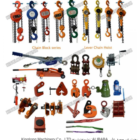
بحث عن
مورد
على ALIBABA: تشونغتشينغ Kinglong Machinery Co.، LTD