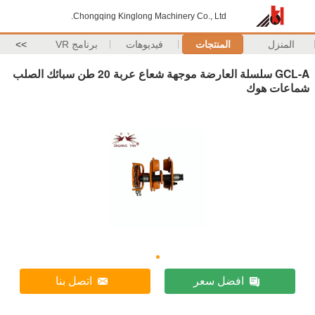
Chongqing Kinglong Machinery Co., Ltd.
المنزل
المنتجات
فيديوهات
برنامج VR
>>
GCL-A سلسلة العارضة موجهة شعاع عربة 20 طن سبائك الصلب
شماعات هوك
افضل سعر
اتصل بنا