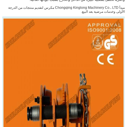
مبدأ Chongqing Kinglong Machinery Co.، LTD مكرس لتقديم منتجات من الدرجة
الأولى وخدمات مرضية بعد البيع.