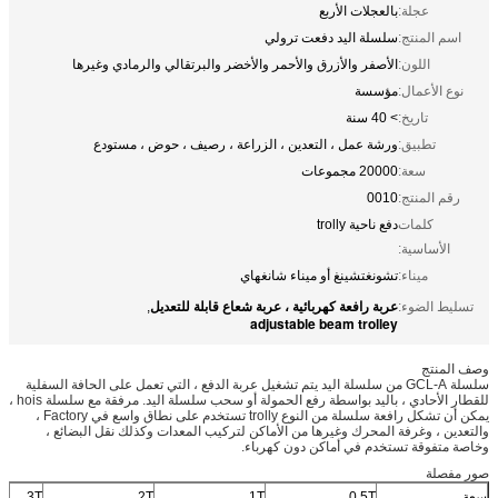
عجلة:
بالعجلات الأربع
اسم المنتج:
سلسلة اليد دفعت ترولي
اللون:
الأصفر والأزرق والأحمر والأخضر والبرتقالي والرمادي وغيرها
نوع الأعمال:
مؤسسة
تاريخ:
> 40 سنة
تطبيق:
ورشة عمل ، التعدين ، الزراعة ، رصيف ، حوض ، مستودع
سعة:
20000 مجموعات
رقم المنتج:
0010
كلمات
دفع ناحية trolly
الأساسية:
ميناء:
تشونغتشينغ أو ميناء شانغهاي
عربة رافعة كهربائية ، عربة شعاع قابلة للتعديل
تسليط الضوء:
,
adjustable beam trolley
وصف المنتج
سلسلة GCL-A من سلسلة اليد يتم تشغيل عربة الدفع ، التي تعمل على الحافة السفلية
للقطار الأحادي ، باليد بواسطة رفع الحمولة أو سحب سلسلة اليد. مرفقة مع سلسلة hois ،
يمكن أن تشكل رافعة سلسلة من النوع trolly تستخدم على نطاق واسع في Factory ،
والتعدين ، وغرفة المحرك وغيرها من الأماكن لتركيب المعدات وكذلك نقل البضائع ،
وخاصة متفوقة تستخدم في أماكن دون كهرباء.
صور مفصلة
سعة
0.5T
1T
2T
3T