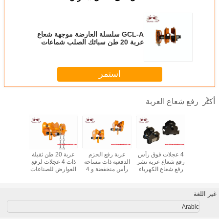
GCL-A سلسلة العارضة موجهة شعاع
عربة 20 طن سبائك الصلب شماعات
هوك
استمر
رفع شعاع العربة
أكثر
شعاع رفع
4 عجلات فوق رأس
عربة رفع الحزم
عربة 20 طن ثقيلة
مصنع بيع
ة منخفضة
رفع شعاع عربة نشر
الدفعية ذات مساحة
ذات 4 عجلات لرفع
0
نة دليل
رفع شعاع الكهرباء
رأس منخفضة و 4
العوارض للصناعات
م الشعبي
شعاع عربة
عجلات ذات جودة
شعاع 
عالية
غير اللغة
Arabic