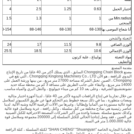
اختبار الحمل
0.63
1.25
2.5
4
Min.radius من
1
1
1.3
1.5
المنحنى
أنا شعاع الموصى بها
68-130
68-130
88-146
10-154
التعبئة والشحن
الوزن الصافي
9.8
11.5
17
24
الوزن الإجمالي
10.6
12.5
18.5
25.5
مواد التعبئة
بوليباغ ، علبة كرتون
والتغليف
مقدمة المصنع
مصنع Chongqing Chain Block السابق ، الذي يمتلك أكثر من 40 عامًا من تاريخ الإنتاج
اليدوي للرافعة ، هو الآن Chongqing Kinglong Machinery Co.، LTD ، التي تقع في
Chongqing ، الصين. تحتل الشركة مساحة 27000 متر مربع ، من بينها ورشة العمل على
14000 متر مربع ، والبقاء على جانب الطريق على مسافة 3 كم من محطة سكة حديد
تشونغتشينغ الشرقية ، وعلى بعد 10 كم من ميناء جيولونج ، والنقل البري والمياه مناسب.
من خلال تجاربنا في إنتاج الرافعات اليدوية لأكثر من 40 عامًا ، لدينا أجهزة اختبار مثالية
ومعدات متطورة ، بما في ذلك سبعة خطوط يتم التحكم فيها عن طريق الكمبيوتر لسلاسل
قوة عالية مستوردة من ألمانيا وإيطاليا ، وغيرها من الآلات الرقمية الآلية وشبه الآلية. لدينا
عناصر رئيسية هي نماذج مختلفة من كتل سلسلة ، وكتل رافعة ، عربة وسلاسل قوة عالية
وكذلك تجميع سلسلة. بصفتنا واحدة من أكبر الشركات المصنعة الاحترافية للكتل الصينية
في الصين ، فقد وصل إنتاجنا الحالي للكتل السلسلة إلى 200000 مجموعة وسلاسل قوة
عالية 1،000،000 متر في السنة.
علاماتنا التجارية الخاصة "SHAN CHENG" "Shuangyan" لكتلة السلسلة ، كتلة الرافعة
والعربة تحظى بشعبية كبيرة في الداخل والخارج بسبب جودتها العالية.