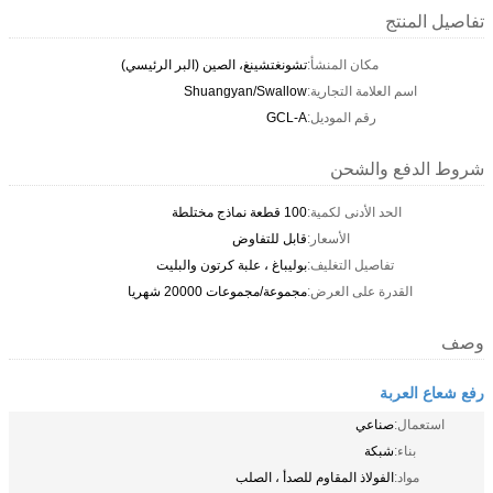
تفاصيل المنتج
مكان المنشأ:
تشونغتشينغ، الصين (البر الرئيسي)
اسم العلامة التجارية:
Shuangyan/Swallow
رقم الموديل:
GCL-A
شروط الدفع والشحن
الحد الأدنى لكمية:
100 قطعة نماذج مختلطة
الأسعار:
قابل للتفاوض
تفاصيل التغليف:
بوليباغ ، علبة كرتون والبليت
القدرة على العرض:
مجموعة/مجموعات 20000 شهريا
وصف
رفع شعاع العربة
استعمال:
صناعي
بناء:
شبكة
مواد:
الفولاذ المقاوم للصدأ ، الصلب