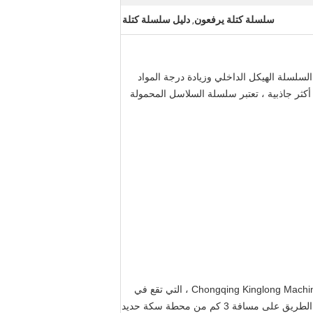
سلسلة كتلة يرفعون
دليل سلسلة كتلة
,
حسين كتل السلسلة الهيكل الداخلي وزيادة درجة المواد
ر أكثر جاذبية ، تعتبر سلسلة السلاسل المحمولة
مصنع Chongqing Chain Block السابق ، الذي يمتلك أكثر من 40 عامًا من تاريخ الإنتاج اليدوي للرافعة ، هو الآن Chongqing Kinglong Machinery Co.، LTD ، التي تقع في
Chongqing ، الصين. تحتل الشركة مساحة 27000 متر مربع ، من بينها ورشة العمل على 14000 متر مربع ، والبقاء على جانب الطريق على مسافة 3 كم من محطة سكة حديد