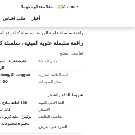
Arabic
المبيعات والدعم الفنى:
أخبار
طلب اقتباس
رافعة سلسلة علوية المهنية ، سلسلة كتلة رفع الفض
رافعة سلسلة علوية المهنية ، سلسلة كتل
تفاصيل المنتج:
مكان المنشأ:
تشونغتشينغ، الصين
الر
اسم العلامة التجارية:
heng, Shuangyan
إصدار الشهادات:
 ISO
شروط الدفع والشحن:
الحد الأدنى لكمية:
100 قطعة نماذج مختلطة
الأسعار:
قابل ل
تفاصيل التغليف:
بوليباغ ، علبة كرتون و
م
القدرة على العرض: