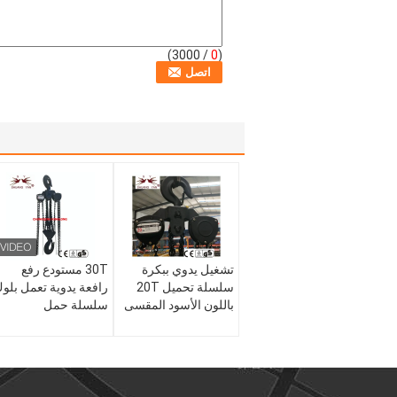
/ 3000)
0
(
تشغيل يدوي ببكرة
30T مستودع رفع
سلسلة تحميل 20T
رافعة يدوية تعمل بلو
باللون الأسود المقسى
سلسلة حمل