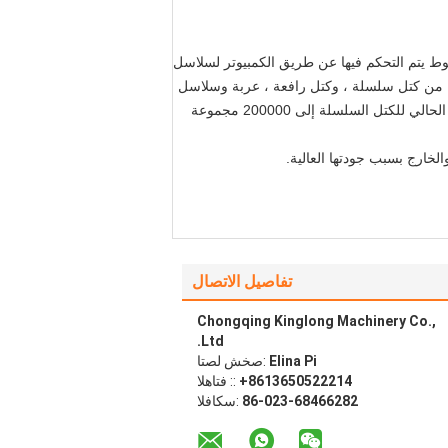
رة ، بما في ذلك سبعة خطوط يتم التحكم فيها عن طريق الكمبيوتر لسلاسل
تلفة من كتل سلسلة ، وكتل رافعة ، عربة وسلاسل
قوة عالية وكذلك تجميع سلسلة. بصفتنا واحدة من أكبر الشركات المصنعة الاحترافية للكتل الصينية في الصين ، فقد وصل إنتاجنا الحالي للكتل السلسلة إلى 200000 مجموعة
تفاصيل الاتصال
Chongqing Kinglong Machinery Co.,
Ltd.
Elina Pi
اتصل شخص:
+8613650522214
الهاتف ::
86-023-68466282
الفاكس: