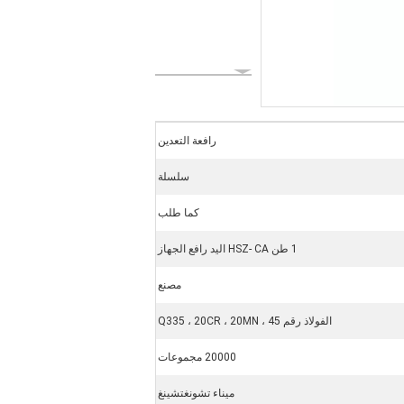
رافعة التعدين
سلسلة
كما طلب
1 طن HSZ- CA اليد رافع الجهاز
مصنع
الفولاذ رقم 45 ، Q335 ، 20CR ، 20MN
20000 مجموعات
ميناء تشونغتشينغ