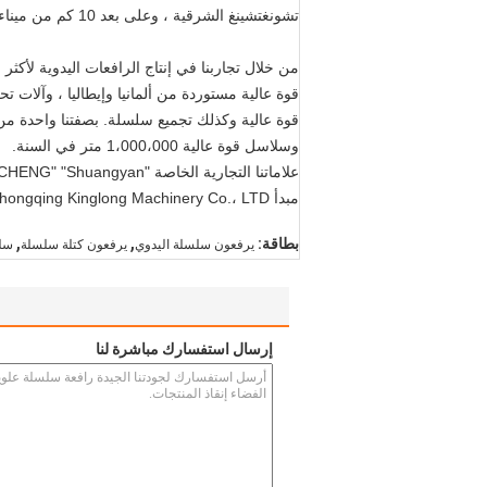
تشونغتشينغ الشرقية ، وعلى بعد 10 كم من ميناء جيولونج ، والنقل البري والمياه مناسب.
قوة عالية مستوردة من ألمانيا وإيطاليا ، وآلات
وسلاسل قوة عالية 1،000،000 متر في السنة.
علاماتنا التجارية الخاصة "SHAN CHENG" "Shuangyan" لكتلة السلسلة ، كتلة الذراع والعربة تحظى بشعبية كبيرة في الداخل والخارج بسبب جودتها العالية.
مبدأ Chongqing Kinglong Machinery Co.، LTD مكرس لتقديم منتجات من الدرجة الأولى وخدمات مرضية بعد البيع.
,
,
بطاقة:
يرفعون سلسلة اليدوي
يرفعون كتلة سلسلة
سلس
إرسال استفسارك مباشرة لنا