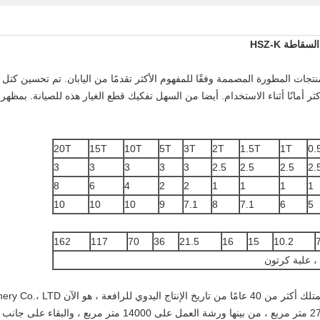
محمولة HSZ-K هي أحدث المنتجات المطورة المصممة وفقًا للمفهوم الأكثر تقدمًا من اليابان. تم ت
ثر أمانًا أثناء الاستخدام. أيضا من السهل تفكيك قطع الغيار هذه للصيانة. بمظه
20T
15T
10T
5T
3T
2T
1.5T
1T
0.
3
3
3
3
3
2.5
2.5
2.5
2.
8
6
4
2
2
1
1
1
1
10
10
10
9
7.1
8
7.1
6
5
162
117
70
36
21.5
16
15
10.2
 ، علبة كرتون