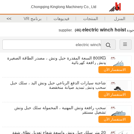
Chongqing Kinglong Machinery Co., Ltd.
المنزل
المنتجات
فيديوهات
برنامج VR
>>
electric winch hoist
جودة
supplier.
(46)
800KG السعة المقدرة حبل ونش ، مصدر الطاقة الصغيرة
ونش رافعة كهربائية
الاستفسار الآن
شاحنة سيارات الدفع الرباعي حبل ونش اليد ، سلك حبل
سحب ونش تمديد صيانة منخفضة
الاستفسار الآن
سحب رافعة ونش المهنية ، المحمولة سلك حبل ونش
تشغيل مستقر
الاستفسار الآن
20 متر سلك حبل ونش واسعة شعاع تعديل نطاق شفة