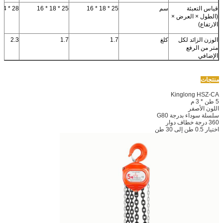
قياس التعبئة
سم
25 * 18 * 16
25 * 18 * 16
28 * 24 * 18
(الطول × العرض ×
الارتفاع)
الوزن الزائد لكل
كلغ
1.7
1.7
2.3
متر من الرفع
الإضافي
منتجات
Kinglong HSZ-CA
5 طن * 3 م
اللون الأصفر
سلسلة سوداء بدرجة G80
360 درجة خطاف دوار
اختيار 0.5 طن إلى 30 طن