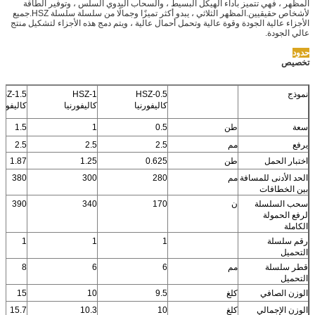
المظهر ، فهي تتميز بأداء الهيكل البسيط ، والسحاب اليدوي السلس ، وتوفير الطاقة
لأشخاص حقيقيين.المظهر الثلاثي ، يبدو أكثر تميزًا وجمالًا من سلسلة سلسلة HSZ.جميع
الأجزاء عالية الجودة وقوة عالية وتحمل أحمال عالية ، ويتم دمج هذه الأجزاء لتشكيل منتج
عالي الجودة.
حدود
تخصيص
نموذج
HSZ-0.5
HSZ-1
SZ-1.5
كاليفورنيا
كاليفورنيا
كاليفورني
سعة
طن
0.5
1
1.5
يرفع
مم
2.5
2.5
2.5
اختبار الحمل
طن
0.625
1.25
1.87
الحد الأدنى للمسافة
مم
280
300
380
بين الخطافات
سحب السلسلة
ن
170
340
390
لرفع الحمولة
الكاملة
رقم سلسلة
1
1
1
التحميل
قطر سلسلة
مم
6
6
8
التحميل
الوزن الصافي
كلغ
9.5
10
15
الوزن الإجمالي
كلغ
10
10.3
15.7