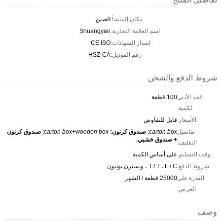
مكان المنشأ:
الصين
اسم العلامة التجارية:
Shuangyan
إصدار الشهادات:
CE ISO
رقم الموديل:
HSZ-CA
شروط الدفع والشحن
الحد الأدنى
100 قطعة
لكمية:
الأسعار:
قابل للتفاوض
تفاصيل
carton box;
صندوق كرتون؛
carton box+wooden box;
صندوق كرتون
+ صندوق خشبي.
التغليف:
وقت التسليم:
على أساس الكمية
شروط الدفع:
T / T ، L / C ، ويسترن يونيون
القدرة على
25000 قطعة / الشهر
العرض:
وصف