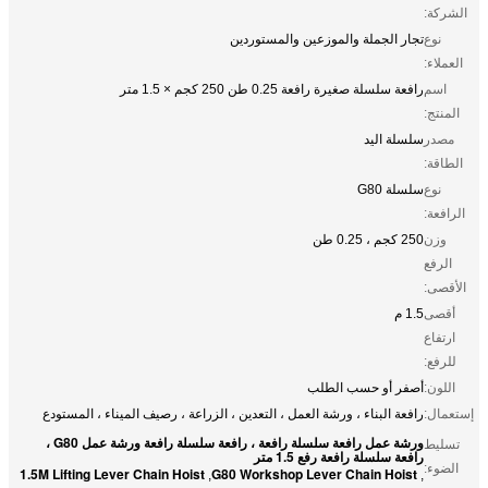
الشركة:
نوع
تجار الجملة والموزعين والمستوردين
العملاء:
اسم
رافعة سلسلة صغيرة رافعة 0.25 طن 250 كجم × 1.5 متر
المنتج:
مصدر
سلسلة اليد
الطاقة:
نوع
سلسلة G80
الرافعة:
وزن
250 كجم ، 0.25 طن
الرفع
الأقصى:
أقصى
1.5 م
ارتفاع
للرفع:
اللون:
أصفر أو حسب الطلب
إستعمال:
رافعة البناء ، ورشة العمل ، التعدين ، الزراعة ، رصيف الميناء ، المستودع
ورشة عمل رافعة سلسلة رافعة ، رافعة سلسلة رافعة ورشة عمل G80 ،
تسليط
رافعة سلسلة رافعة رفع 1.5 متر
الضوء:
1.5M Lifting Lever Chain Hoist
G80 Workshop Lever Chain Hoist
,
,