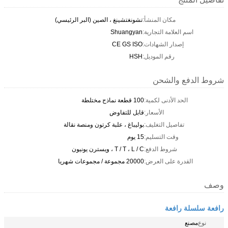
مكان المنشأ:
تشونغتشينغ ، الصين (البر الرئيسي)
اسم العلامة التجارية:
Shuangyan
إصدار الشهادات:
CE GS ISO
رقم الموديل:
HSH
شروط الدفع والشحن
الحد الأدنى لكمية:
100 قطعة نماذج مختلطة
الأسعار:
قابل للتفاوض
تفاصيل التغليف:
بوليباغ ، علبة كرتون ومنصة نقالة
وقت التسليم:
15 يوم
شروط الدفع:
T / T ، L / C ، ويسترن يونيون
القدرة على العرض:
20000 مجموعة / مجموعات شهريا
وصف
رافعة سلسلة رافعة
نوع
مصنع