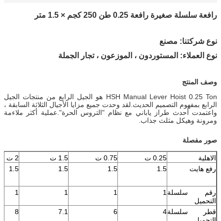
رافعة سلسلة صغيرة رافعة 0.25 طن 250 كجم × 1.5 متر
نوع شركتنا: مصنع
نوع العملاء: المستوردون ، الموزعون ، تجار الجملة
وصف المنتج
HSH Manual Lever Hoist 0.25 Ton هو الجيل الرابع من منتجات الجيل
الرابع بمفهوم التصميم الحديث.لقد وحدت جميع مزايا الأجيال الثلاثة السابقة ،
واعتمدت أحدث طراز ياباني مع نظام "التروس الحرة".عملية أكثر ملاءمة
ومرونة وهيكل مثلث جذاب.
صور مفصلة
الاهلية
0.25 ت
0.75 ت
1.5 ت
2 ت
رفع هايت
1.5
1.5
1.5
1.5
رقم سلسلة
1
1
1
1
التحميل
قطر سلسلة
4
6
7.1
8
التحميل