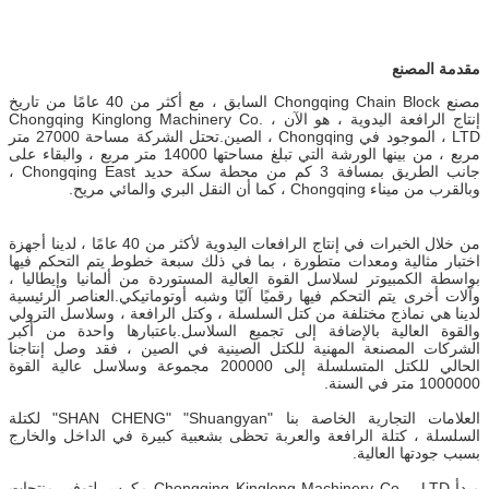
مقدمة المصنع
مصنع Chongqing Chain Block السابق ، مع أكثر من 40 عامًا من تاريخ
إنتاج الرافعة اليدوية ، هو الآن Chongqing Kinglong Machinery Co. ،
LTD ، الموجود في Chongqing ، الصين.تحتل الشركة مساحة 27000 متر
مربع ، من بينها الورشة التي تبلغ مساحتها 14000 متر مربع ، والبقاء على
جانب الطريق بمسافة 3 كم من محطة سكة حديد Chongqing East ،
وبالقرب من ميناء Chongqing ، كما أن النقل البري والمائي مريح.
من خلال الخبرات في إنتاج الرافعات اليدوية لأكثر من 40 عامًا ، لدينا أجهزة
اختبار مثالية ومعدات متطورة ، بما في ذلك سبعة خطوط يتم التحكم فيها
بواسطة الكمبيوتر لسلاسل القوة العالية المستوردة من ألمانيا وإيطاليا ،
وآلات أخرى يتم التحكم فيها رقميًا آليًا وشبه أوتوماتيكي.العناصر الرئيسية
لدينا هي نماذج مختلفة من كتل السلسلة ، وكتل الرافعة ، وسلاسل الترولي
والقوة العالية بالإضافة إلى تجميع السلاسل.باعتبارها واحدة من أكبر
الشركات المصنعة المهنية للكتل الصينية في الصين ، فقد وصل إنتاجنا
الحالي للكتل المتسلسلة إلى 200000 مجموعة وسلاسل عالية القوة
1000000 متر في السنة.
العلامات التجارية الخاصة بنا "SHAN CHENG" "Shuangyan" لكتلة
السلسلة ، كتلة الرافعة والعربة تحظى بشعبية كبيرة في الداخل والخارج
بسبب جودتها العالية.
مبدأ Chongqing Kinglong Machinery Co. ، LTD مكرس لتوفير منتجات