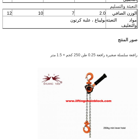
التعبئة والتسليم
الوزن الصافي
2.0
7
10
12
مواد التعبئة
بوليباغ ، علبة كرتون
والتغليف
صور المنتج
رافعة سلسلة صغيرة رافعة 0.25 طن 250 كجم × 1.5 متر