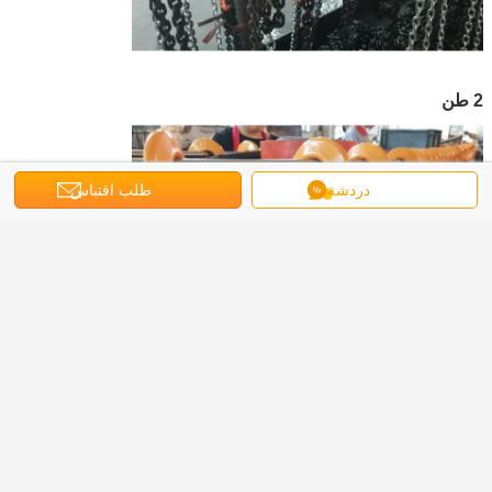
2 طن
دردشة
طلب اقتباس
5 طن