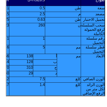
سعة
طن
0.5
1
مصعد
م
2.5
2.5
تحميل الاختبار
طن
0.63
1.25
سحب السلسلة
ن
260
323
لرفع الحمولة
الكاملة
رقم سلسلة
1
1
التحميل
قطر سلسلة
مم
5
6
التحميل
الأبعاد
مم
أ
138
156
ب
128
144
ج
310
370
د
29
30
الوزن الصافي
كلغ
7.5
10.2
الوزن الزائد
كلغ
1.4
1.7
لكل متر من
الرفع الإضافي