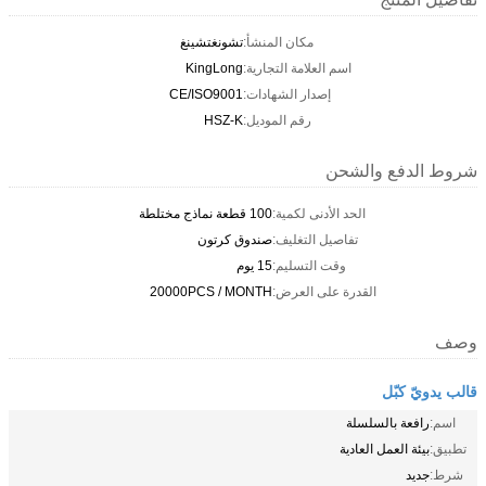
مكان المنشأ:
تشونغتشينغ
اسم العلامة التجارية:
KingLong
إصدار الشهادات:
CE/ISO9001
رقم الموديل:
HSZ-K
شروط الدفع والشحن
الحد الأدنى لكمية:
100 قطعة نماذج مختلطة
تفاصيل التغليف:
صندوق كرتون
وقت التسليم:
15 يوم
القدرة على العرض:
20000PCS / MONTH
وصف
قالب يدويّ كبّل
اسم:
رافعة بالسلسلة
تطبيق:
بيئة العمل العادية
شرط:
جديد