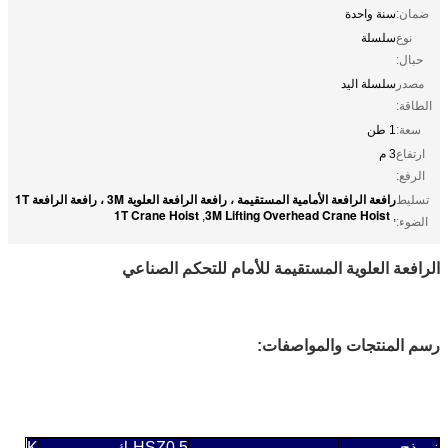
ضمان:
سنة واحدة
نوع
سلسلة
حبال:
مصدر
سلسلة اليد
الطاقة:
سعة:
1 طن
ارتفاع
3 م
الرفع:
رافعة الرافعة الأمامية المستقيمة ، رافعة الرافعة العلوية 3M ، رافعة الرافعة 1T
تسليط
1T Crane Hoist
3M Lifting Overhead Crane Hoist
,
,
الضوء:
الرافعة العلوية المستقيمة للأمام للتحكم الصناعي
رسم المنتجات والمواصفات:
نموذج
HSZ0.5-ك
Z1-K