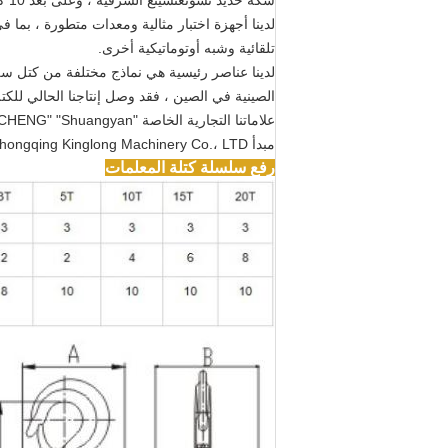
سكة حديد تشونغتشينغ الشرقية ، وعلى بعد 10 كم من ميناء جيولونج ، والنقل البري والمياه مناسب.
لدينا أجهزة اختبار مثالية ومعدات متطورة ، بما
تلقائية وشبه أوتوماتيكية أخرى.
لدينا عناصر رئيسية هي نماذج مختلفة من كتل سل
الصينية في الصين ، فقد وصل إنتاجنا الحالي للكتل السلسلة إلى 200000 مجموعة وسلاسل قوة ع
علاماتنا التجارية الخاصة "SHAN CHENG" "Shuangyan" لكتلة السلسلة ، كتلة الرافعة والعربة تحظى بشعبية كبيرة في الداخل والخارج بسبب جودتها العالية.
مبدأ Chongqing Kinglong Machinery Co.، LTD مكرس لتوفير منتجات من الدرجة الأولى وخدمات مرضية بعد البيع.
رفع سلسلة كتلة المعلمات