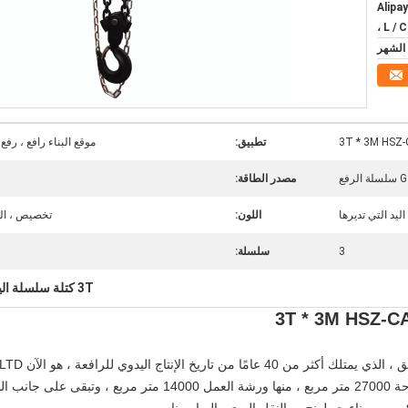
T / T ، ويسترن يونيون ، Alipay
، L / C
تطبيق:
موقع البناء رافع ، رفع
مصدر الطاقة:
اليد التي تديرها
اللون:
تخصيص ، البر
3
سلسلة:
3T كتلة سلسلة اليد,3M كتلة سلسلة اليد