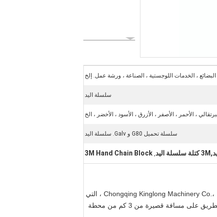
 البضائع ، الخدمات اللوجستية ، الصناعة ، ورشة عمل. إلخ
سلسلة اليد
تقالي ، الأحمر ، الأصفر ، الأزرق ، الأسود ، الأخضر ، الخ
سلسلة تحميل G80 و Galv. سلسلة اليد
3M Hand Chain Block
,
إن مصنع Chongqing Lifting Chain Block السابق ، الذي يمتلك أكثر من 40 عامًا من تاريخ الإنتاج اليدوي للرافعة ، هو الآن Chongqing Kinglong Machinery Co.، LTD ، التي
تقع في Chongqing ، الصين. تحتل الشركة مساحة 27000 متر مربع ، منها ورشة العمل 14000 متر مربع ، وتبقى على جانب الطريق على مسافة قصيرة من 3 كم من محطة