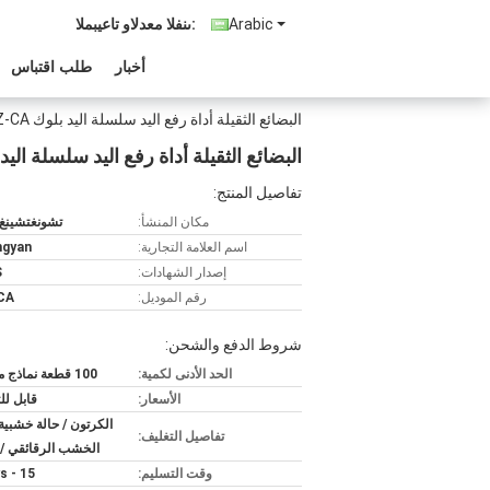
Arabic
المبيعات والدعم الفنى:
أخبار
طلب اقتباس
البضائع الثقيلة أداة رفع اليد سلسلة اليد بلوك 3T * 3M HSZ-CA
البضائع الثقيلة أداة رفع اليد سلسلة اليد بلوك HSZ-CA
تفاصيل المنتج:
مكان المنشأ:
تشونغتشينغ 
اسم العلامة التجارية:
ngyan
إصدار الشهادات:
S
رقم الموديل:
CA
شروط الدفع والشحن:
الحد الأدنى لكمية:
100 قطعة نماذج مختلطة
الأسعار:
قابل ل
الكرتون / حالة خشبية 
تفاصيل التغليف:
الخشب الرقائقي / 
وقت التسليم:
15 - 30days