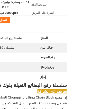
شروط الدفع:
 ، D / P
القدرة على العرض:
20000pcs في الشهر
اتصل
المنتج:
سلسلة رفع اليد 3T * 3M HSZ-CA
حبال النوع:
سلسلة ، G80 سلسلة الرفع
رفع السرعة:
يرفع إرتفاع:
إبراز:
سلسلة رفع البضائع الثقيلة بلوك 3T * 3M HSZ-CA
تعريف عن الشركة