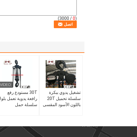
/ 3000)
0
(
تشغيل يدوي ببكرة
30T مستودع رفع
سلسلة تحميل 20T
رافعة يدوية تعمل بلو
باللون الأسود المقسى
سلسلة حمل