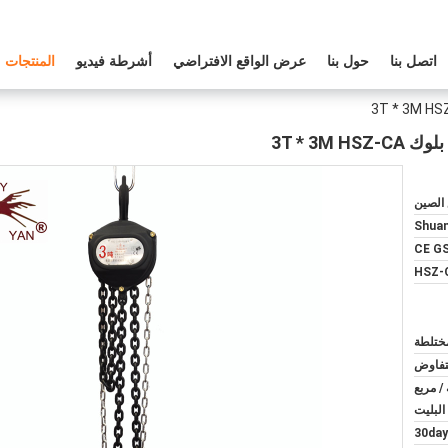
اتصل بنا
حول بنا
عرض الواقع الافتراضي
أشرطة فيديو
المنتجات
3T * 3M 
الصين
Shua
CE G
HSZ-
لتفاوض
/ مربع
البليت