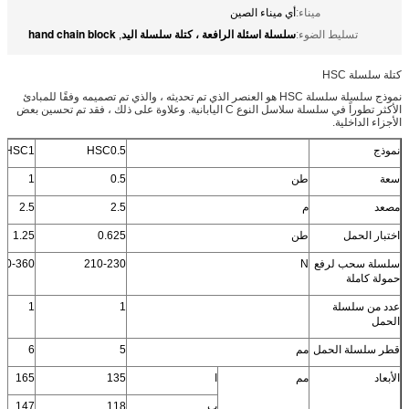
ميناء:
أي ميناء الصين
سلسلة اسئلة الرافعة ، كتلة سلسلة اليد
hand chain block
تسليط الضوء:
,
كتلة سلسلة HSC
نموذج سلسلة سلسلة HSC هو العنصر الذي تم تحديثه ، والذي تم تصميمه وفقًا للمبادئ
الأكثر تطوراً في سلسلة سلاسل النوع C اليابانية. وعلاوة على ذلك ، فقد تم تحسين بعض
الأجزاء الداخلية.
نموذج
HSC0.5
HSC1
سعة
طن
0.5
1
مصعد
م
2.5
2.5
اختبار الحمل
طن
0.625
1.25
سلسلة سحب لرفع
N
210-230
30-360
حمولة كاملة
عدد من سلسلة
1
1
الحمل
قطر سلسلة الحمل
مم
5
6
الأبعاد
مم
ا
135
165
ب
118
147