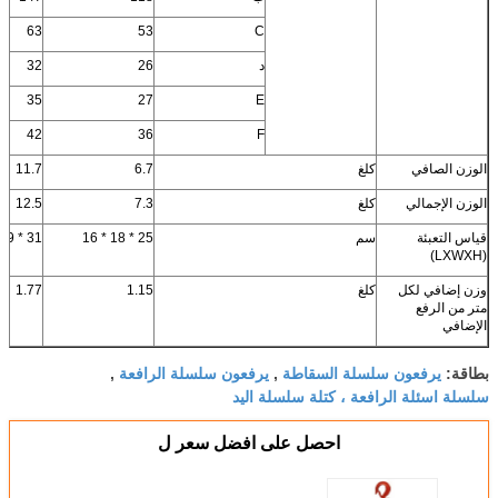
63
53
C
د
26
32
35
27
E
42
36
F
الوزن الصافي
كلغ
6.7
11.7
الوزن الإجمالي
كلغ
7.3
12.5
قياس التعبئة
سم
25 * 18 * 16
31 * 19 * 18
(LXWXH)
وزن إضافي لكل
كلغ
1.15
1.77
متر من الرفع
الإضافي
يرفعون سلسلة السقاطة
يرفعون سلسلة الرافعة
بطاقة:
,
,
سلسلة اسئلة الرافعة ، كتلة سلسلة اليد
احصل على افضل سعر ل