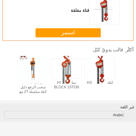
قناة مغلقة
استمر
قالب يدويّ كبّل
أكثر
تلة سلسلة
كتلة سلسلة HSC
سلسلة HSZ
اليابانية VITAL
رافعة رف
دوية
BLOCK 10TON
سحب الرفع دليل
كتلة سلسلة 2T مع
سلسلة رفع سلسلة
سلسلة ر
واحدة الألمانية
جودة ألمان
الجودة
السل
غير اللغة
Arabic