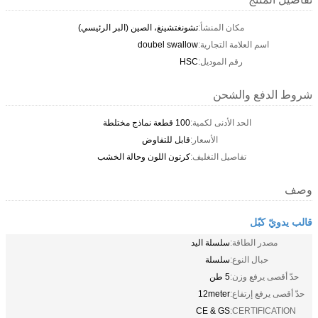
مكان المنشأ:
تشونغتشينغ، الصين (البر الرئيسي)
اسم العلامة التجارية:
doubel swallow
رقم الموديل:
HSC
شروط الدفع والشحن
الحد الأدنى لكمية:
100 قطعة نماذج مختلطة
الأسعار:
قابل للتفاوض
تفاصيل التغليف:
كرتون اللون وحالة الخشب
وصف
قالب يدويّ كبّل
مصدر الطاقة:
سلسلة اليد
حبال النوع:
سلسلة
حدّ أقصى يرفع وزن:
5 طن
حدّ أقصى يرفع إرتفاع:
12meter
CE & GS
CERTIFICATION: