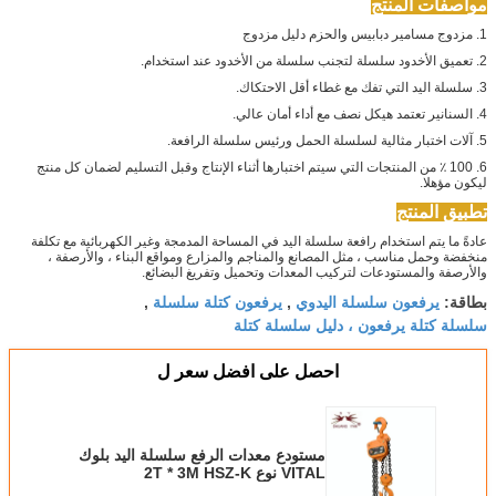
مواصفات المنتج
1. مزدوج مسامير دبابيس والحزم دليل مزدوج
2. تعميق الأخدود سلسلة لتجنب سلسلة من الأخدود عند استخدام.
3. سلسلة اليد التي تفك مع غطاء أقل الاحتكاك.
4. السنانير تعتمد هيكل نصف مع أداء أمان عالي.
5. آلات اختبار مثالية لسلسلة الحمل ورئيس سلسلة الرافعة.
6. 100 ٪ من المنتجات التي سيتم اختبارها أثناء الإنتاج وقبل التسليم لضمان كل منتج
ليكون مؤهلا.
تطبيق المنتج
عادةً ما يتم استخدام رافعة سلسلة اليد في المساحة المدمجة وغير الكهربائية مع تكلفة
منخفضة وحمل مناسب ، مثل المصانع والمناجم والمزارع ومواقع البناء ، والأرصفة ،
والأرصفة والمستودعات لتركيب المعدات وتحميل وتفريغ البضائع.
يرفعون سلسلة اليدوي
يرفعون كتلة سلسلة
بطاقة:
,
,
سلسلة كتلة يرفعون ، دليل سلسلة كتلة
احصل على افضل سعر ل
مستودع معدات الرفع سلسلة اليد بلوك
VITAL نوع 2T * 3M HSZ-K