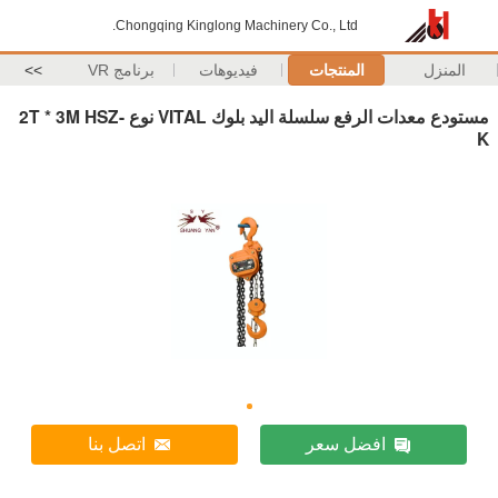
Chongqing Kinglong Machinery Co., Ltd.
المنزل
المنتجات
فيديوهات
برنامج VR
>>
مستودع معدات الرفع سلسلة اليد بلوك VITAL نوع 2T * 3M HSZ-
K
افضل سعر
اتصل بنا