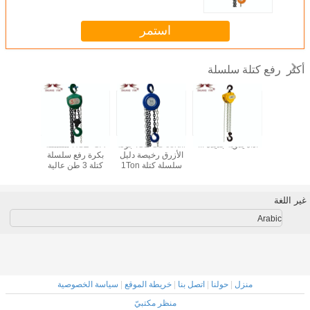
استمر
رفع كتلة سلسلة
أكثر
ية يد تشغيل
أداة يدوية جديدة !!!
CE GS certifi. جولة
HSZ- CA سلسلة
معدات الر
ل رفع
الأزرق رخيصة دليل
بكرة رفع سلسلة
يدوية قو
سلسلة كتلة 1Ton
كتلة 3 طن عالية
المثلث
التكلفة
الش
غير اللغة
Arabic
منزل
|
حولنا
|
اتصل بنا
|
خريطة الموقع
|
سياسة الخصوصية
منظر مكتبيّ