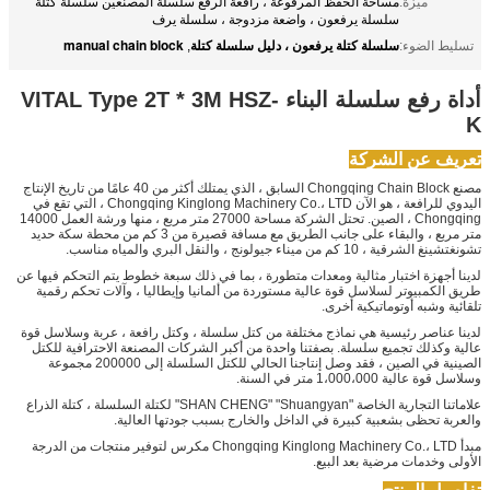
ميزة:
مساحة الحفظ المرفوعة ، رافعة الرفع سلسلة المصنعين سلسلة كتلة
سلسلة يرفعون ، واضعة مزدوجة ، سلسلة يرف
سلسلة كتلة يرفعون ، دليل سلسلة كتلة
manual chain block
تسليط الضوء:
,
أداة رفع سلسلة البناء VITAL Type 2T * 3M HSZ-
K
تعريف عن الشركة
مصنع Chongqing Chain Block السابق ، الذي يمتلك أكثر من 40 عامًا من تاريخ الإنتاج
اليدوي للرافعة ، هو الآن Chongqing Kinglong Machinery Co.، LTD ، التي تقع في
Chongqing ، الصين. تحتل الشركة مساحة 27000 متر مربع ، منها ورشة العمل 14000
متر مربع ، والبقاء على جانب الطريق مع مسافة قصيرة من 3 كم من محطة سكة حديد
تشونغتشينغ الشرقية ، 10 كم من ميناء جيولونج ، والنقل البري والمياه مناسب.
لدينا أجهزة اختبار مثالية ومعدات متطورة ، بما في ذلك سبعة خطوط يتم التحكم فيها عن
طريق الكمبيوتر لسلاسل قوة عالية مستوردة من ألمانيا وإيطاليا ، وآلات تحكم رقمية
تلقائية وشبه أوتوماتيكية أخرى.
لدينا عناصر رئيسية هي نماذج مختلفة من كتل سلسلة ، وكتل رافعة ، عربة وسلاسل قوة
عالية وكذلك تجميع سلسلة. بصفتنا واحدة من أكبر الشركات المصنعة الاحترافية للكتل
الصينية في الصين ، فقد وصل إنتاجنا الحالي للكتل السلسلة إلى 200000 مجموعة
وسلاسل قوة عالية 1،000،000 متر في السنة.
علاماتنا التجارية الخاصة "SHAN CHENG" "Shuangyan" لكتلة السلسلة ، كتلة الذراع
والعربة تحظى بشعبية كبيرة في الداخل والخارج بسبب جودتها العالية.
مبدأ Chongqing Kinglong Machinery Co.، LTD مكرس لتوفير منتجات من الدرجة
الأولى وخدمات مرضية بعد البيع.