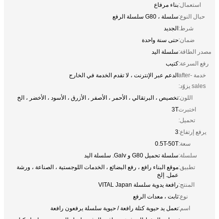
استعمال:
بناء مرفاع
حبال النوع:
سلسلة ، G80 سلسلة الرفع
شرط:
الجديد
ضمان:
حتى سنة واحدة
مصدر الطاقة:
سلسلة اليد
رفع السرعة:
كتيب
خدمة after-
الدعم عبر الإنترنت ، لا تقدم الخدمة في الخارج
sales يزوّد:
اللون:
تخصيص ، البرتقالي ، الأحمر ، الأصفر ، الأزرق ، الأسود ، الأخضر ، الخ
اختبرت
3T
تحميل:
يرفع إرتفاع:
3
سعة:
0.5T-50T
سلسلة:
سلسلة تحميل G80 و Galv. سلسلة اليد
تطبيق:
موقع البناء رافع ، رفع البضائع ، الخدمات اللوجستية ، الصناعة ، ورشة
عمل. إلخ
المنتج:
رافعة يدوية سلسلة VITAL Japan
نوع:
ثابت ، معدات الرفع
اسم:
تعمل يد حيوية كتلة رافعة / حيوية سلسلة يرفعون رافعة