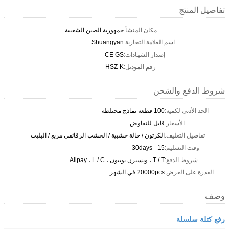
تفاصيل المنتج
مكان المنشأ:
جمهورية الصين الشعبية.
اسم العلامة التجارية:
Shuangyan
إصدار الشهادات:
CE GS
رقم الموديل:
HSZ-K
شروط الدفع والشحن
الحد الأدنى لكمية:
100 قطعة نماذج مختلطة
الأسعار:
قابل للتفاوض
تفاصيل التغليف:
الكرتون / حالة خشبية / الخشب الرقائقي مربع / البليت
وقت التسليم:
15 - 30days
شروط الدفع:
T / T ، ويسترن يونيون ، Alipay ، L / C
القدرة على العرض:
20000pcs في الشهر
وصف
رفع كتلة سلسلة